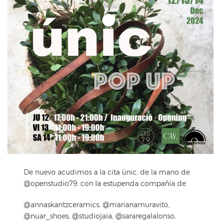
De nuevo acudimos a la cita ùnic, de la mano de
@openstudio79, con la estupenda compañía de
@annaskantzceramics, @marianamuravito,
@nuar_shoes, @studiojaia, @sararegalalonso,