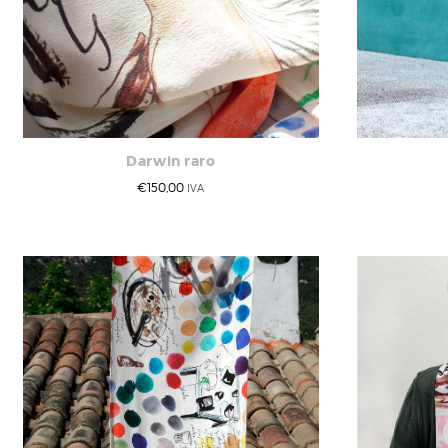
Darwin raro
€
150,00
IVA