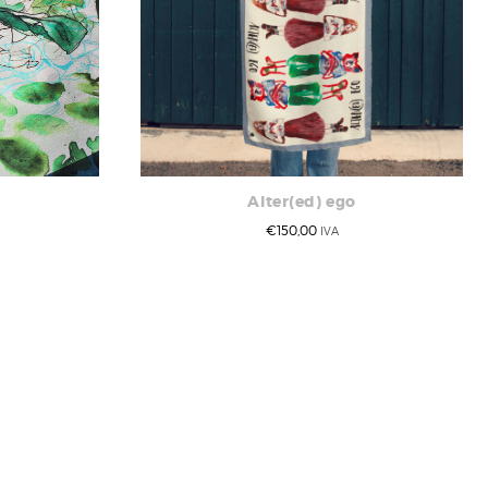
Alter(ed) ego
€
150,00
IVA