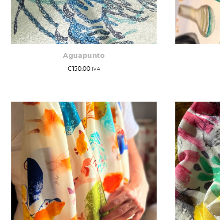
Aguapunto
€
150,00
IVA