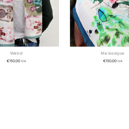
Weird
Me bosque
€
150,00
€
150,00
IVA
IVA