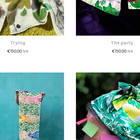
Trying
The party
€
150,00
€
150,00
IVA
IVA