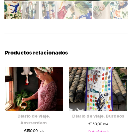
Productos relacionados
Diario de viaje:
Diario de viaje: Burdeos
Amsterdam
€
150,00
IVA
€
150,00
IVA
Out of stock