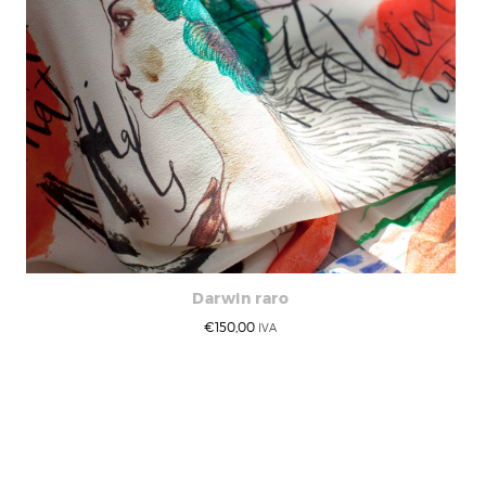
Darwin raro
€
150,00
IVA