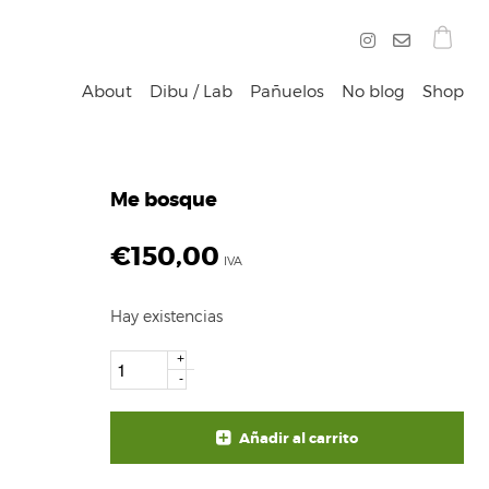
About
Dibu / Lab
Pañuelos
No blog
Shop
Me bosque
€
150,00
IVA
Hay existencias
+
-
Añadir al carrito