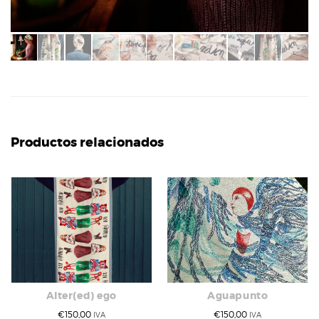
Productos relacionados
Alter(ed) ego
Aguapunto
€
150,00
€
150,00
IVA
IVA