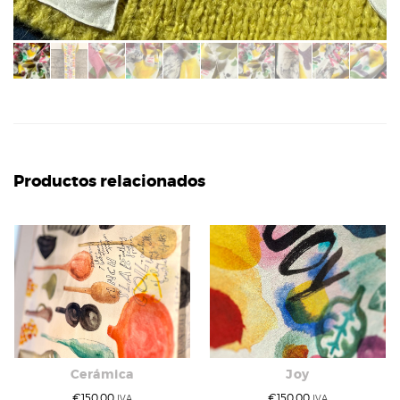
Productos relacionados
Cerámica
Joy
€
150,00
€
150,00
IVA
IVA