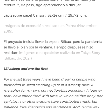
ternura. Y, de paso, sigo aprendiendo a dibujar…
Lápiz sobre papel Canson. 32×24 cm. / 29.7×21 cm.
Imágenes de exposición realizada en Palma (Noviembre
2019).
El proyecto incluía llevar la expo a Bilbao, pero la pandemia
se llevó el plan por la ventana. Tiempo después se hizo
realidad:
Imágenes de exposición realizada en Tokyo Story
(Bilbao, dic 2021)
121 asleep and me the first
For the last three years I have been drawing people who
pretended to sleep standing up or in a dreamy state. A
metaphor for my own connection/disconnection. A journey
that I have interiorized with time, in which neither irony, nor
cynicism, nor other evasions have contributed much, but
patience, love, friendship and tenderness. And, by the way,