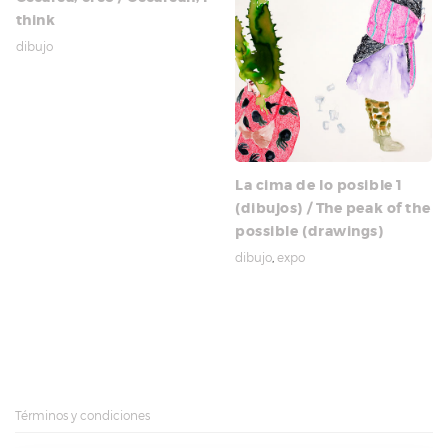
think
dibujo
La cima de lo posible 1
(dibujos) / The peak of the
possible (drawings)
dibujo
,
expo
Términos y condiciones