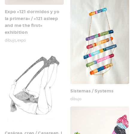
Expo «121 dormidos y yo
la primera» / «121 asleep
and me the first»
exhibition
dibujo
,
expo
Sistemas / Systems
dibujo
Cesárea, creo / Cesarean, I