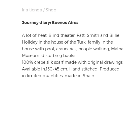
Ir a tienda / Shop
Journey diary: Buenos Aires
A lot of heat, Blind theater, Patti Smith and Billie
Holiday in the house of the Turk, family in the
house with pool, araucarias, people walking, Malba
Museum, disturbing books…
100% crepe silk scarf made with original drawings.
Available in:150×45 cm. Hand stitched. Produced
in limited quantities, made in Spain.