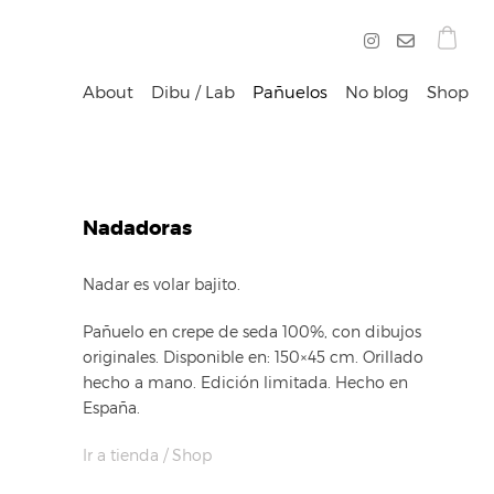
About
Dibu / Lab
Pañuelos
No blog
Shop
Nadadoras
Nadar es volar bajito.
Pañuelo en crepe de seda 100%, con dibujos
originales. Disponible en: 150×45 cm. Orillado
hecho a mano. Edición limitada. Hecho en
España.
Ir a tienda / Shop