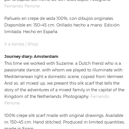
Fernando Perrone
Pañuelo en crepe de seda 100%, con dibujos originales.
Disponible en: 150×45 cm. Orillado hecho a mano. Edición
limitada. Hecho en España.
Ir a tienda / Shop
Journey diary: Amsterdam
This time we worked with Suzanne, a Dutch friend who is a
passionate dancer, with whom we played to illuminate with
Mediterranean light a domestic scene, copied from Vermeer.
And so, all mixed up, we present this silk scarf that tells the
story of the adventures of a mixed family in the capital of the
Kingdom of the Netherlands. Photography:
Fernando
Perrone
100% crepe silk scarf made with original drawings. Available
in: 150×45 cm. Hand stitched. Produced in limited quantities,
made in Spain.