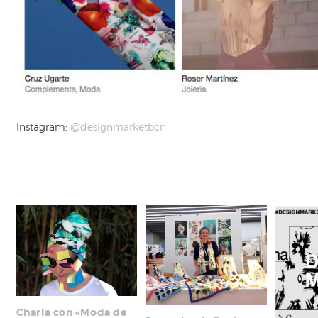
Instagram:
@designmarketbcn
Charla con «Moda de