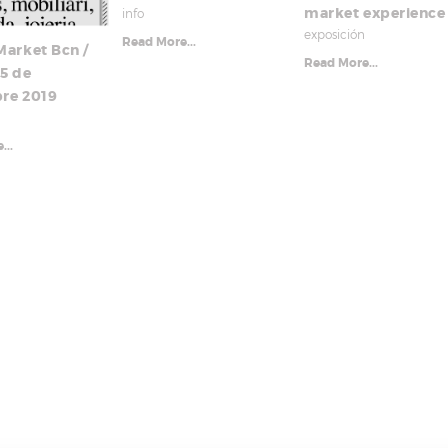
market experience
info
exposición
Read More...
Market Bcn /
Read More...
15 de
re 2019
n
...