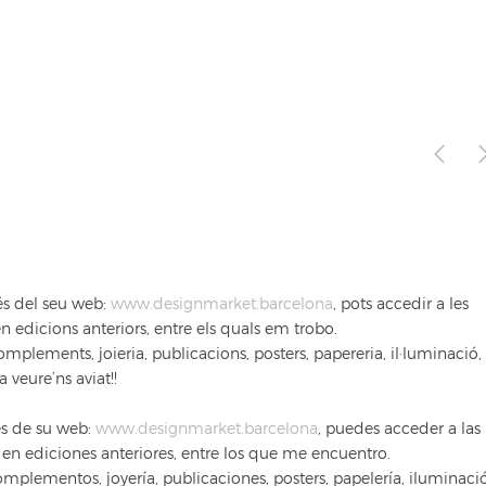
és del seu web:
www.designmarket.barcelona
, pots accedir a les
 edicions anteriors, entre els quals em trobo.
plements, joieria, publicacions, posters, papereria, il·luminació,
veure’ns aviat!!
és de su web:
www.designmarket.barcelona
, puedes acceder a las
en ediciones anteriores, entre los que me encuentro.
mplementos, joyería, publicaciones, posters, papelería, iluminaci